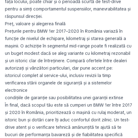
fața locului, poate chiar și o perioadă scurtă de test-drive
pentru a simți comportamentul suspensiilor, manevrabilitatea și
răspunsul direcției.
Preț, valoare și alegerea finală
Prețurile pentru BMW 1er 2017–2020 în România variază în
funcție de nivelul de echipare, kilometraj și starea generală a
mașinii. O achiziție în segmentul mid-range poate fi realizată cu
un buget modest dacă se aleg variante cu kilometraj rezonabil
și un istoric clar de întreținere. Compară ofertele între dealeri
autorizați și vânzători particulari, dar pune accent pe:
istoricul complet al service-ului, inclusiv revizii la timp
verificarea stării organele de siguranță și a sistemelor
electronice
condițiile de garanție sau posibilitatea unei garanții extinse
În final, dacă scopul tău este să cumperi un BMW 1er între 2017
și 2020 în România, prioritizează o mașină cu rulaj moderat, un
istoric bun și dotări care îți aduc confortul dorit zilnic. Un test-
drive atent și o verificare tehnică amănunțită te ajută să te
bucuri de performanța bavareză și de fiabilitatea specifică