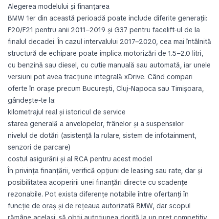
Alegerea modelului și finanțarea
BMW 1er din această perioadă poate include diferite generații:
F20/F21 pentru anii 2011–2019 și G37 pentru facelift-ul de la
finalul decadei. În cazul intervalului 2017–2020, cea mai întâlnită
structură de echipare poate implica motorizări de 1.5–2.0 litri,
cu benzină sau diesel, cu cutie manuală sau automată, iar unele
versiuni pot avea tracțiune integrală xDrive. Când compari
oferte în orașe precum București, Cluj-Napoca sau Timișoara,
gândește-te la:
kilometrajul real și istoricul de service
starea generală a anvelopelor, frânelor și a suspensiilor
nivelul de dotări (asistență la rulare, sistem de infotainment,
senzori de parcare)
costul asigurării și al RCA pentru acest model
În privința finanțării, verifică opțiuni de leasing sau rate, dar și
posibilitatea acoperirii unei finanțări directe cu scadențe
rezonabile. Pot exista diferențe notabile între ofertanți în
funcție de oraș și de rețeaua autorizată BMW, dar scopul
rămâne același: să obții autoțiunea dorită la un preț competitiv,