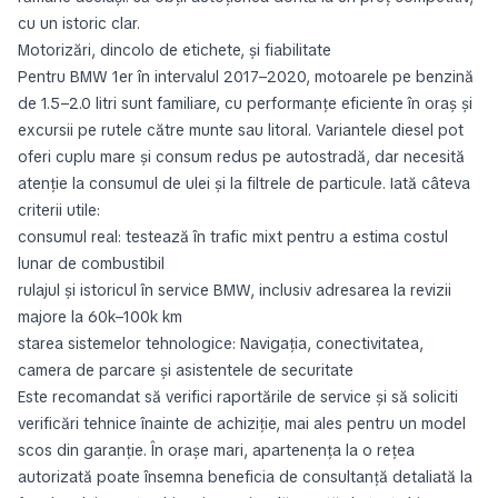
cu un istoric clar.
Motorizări, dincolo de etichete, și fiabilitate
Pentru BMW 1er în intervalul 2017–2020, motoarele pe benzină
de 1.5–2.0 litri sunt familiare, cu performanțe eficiente în oraș și
excursii pe rutele către munte sau litoral. Variantele diesel pot
oferi cuplu mare și consum redus pe autostradă, dar necesită
atenție la consumul de ulei și la filtrele de particule. Iată câteva
criterii utile:
consumul real: testează în trafic mixt pentru a estima costul
lunar de combustibil
rulajul și istoricul în service BMW, inclusiv adresarea la revizii
majore la 60k–100k km
starea sistemelor tehnologice: Navigația, conectivitatea,
camera de parcare și asistentele de securitate
Este recomandat să verifici raportările de service și să soliciti
verificări tehnice înainte de achiziție, mai ales pentru un model
scos din garanție. În orașe mari, apartenența la o rețea
autorizată poate însemna beneficia de consultanță detaliată la