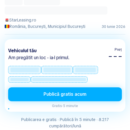
StarLeasing.ro
România, București, Municipiul Bucureşti
30 Iunie 2026
Preț
Vehiculul tău
– – –
Am pregătit un loc - ia-l primul.
Publică gratis acum
Gratis
·
5 minute
Publicarea e gratis · Publică în 5 minute · 8.217
cumpărători/lună