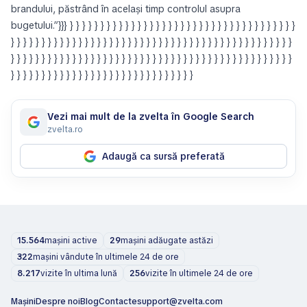
brandului, păstrând în același timp controlul asupra
bugetului.”}}} } } } } } } } } } } } } } } } } } } } } } } } } } } } } } } } } } } } } }
} } } } } } } } } } } } } } } } } } } } } } } } } } } } } } } } } } } } } } } } } } } } } }
} } } } } } } } } } } } } } } } } } } } } } } } } } } } } } } } } } } } } } } } } } } } } }
} } } } } } } } } } } } } } } } } } } } } } } } } } } } } }
Vezi mai mult de la zvelta în Google Search
zvelta.ro
Adaugă ca sursă preferată
15.564
mașini active
29
mașini adăugate astăzi
322
mașini vândute în ultimele 24 de ore
8.217
vizite în ultima lună
256
vizite în ultimele 24 de ore
Mașini
Despre noi
Blog
Contacte
support@zvelta.com