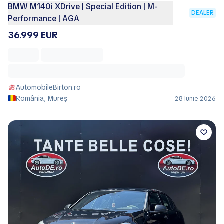
BMW M140i XDrive | Special Edition | M-
DEALER
Performance | AGA
36.999 EUR
AutomobileBirton.ro
România, Mureș
28 Iunie 2026