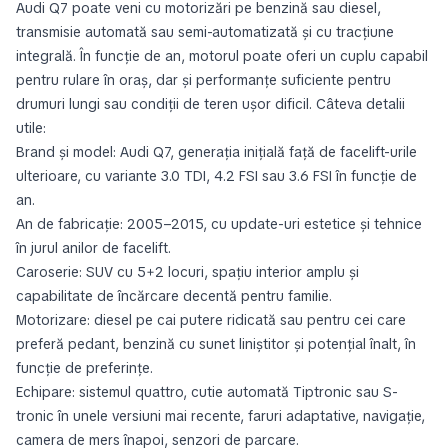
Audi Q7 poate veni cu motorizări pe benzină sau diesel,
transmisie automată sau semi-automatizată și cu tracțiune
integrală. În funcție de an, motorul poate oferi un cuplu capabil
pentru rulare în oraș, dar și performanțe suficiente pentru
drumuri lungi sau condiții de teren ușor dificil. Câteva detalii
utile:
Brand și model: Audi Q7, generația inițială față de facelift-urile
ulterioare, cu variante 3.0 TDI, 4.2 FSI sau 3.6 FSI în funcție de
an.
An de fabricație: 2005–2015, cu update-uri estetice și tehnice
în jurul anilor de facelift.
Caroserie: SUV cu 5+2 locuri, spațiu interior amplu și
capabilitate de încărcare decentă pentru familie.
Motorizare: diesel pe cai putere ridicată sau pentru cei care
preferă pedant, benzină cu sunet liniștitor și potențial înalt, în
funcție de preferințe.
Echipare: sistemul quattro, cutie automată Tiptronic sau S-
tronic în unele versiuni mai recente, faruri adaptative, navigație,
camera de mers înapoi, senzori de parcare.