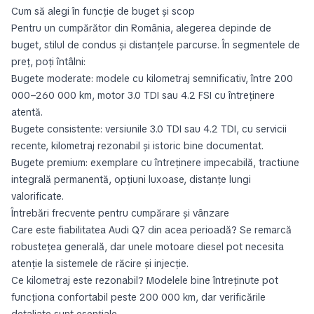
Cum să alegi în funcție de buget și scop
Pentru un cumpărător din România, alegerea depinde de
buget, stilul de condus și distanțele parcurse. În segmentele de
preț, poți întâlni:
Bugete moderate: modele cu kilometraj semnificativ, între 200
000–260 000 km, motor 3.0 TDI sau 4.2 FSI cu întreținere
atentă.
Bugete consistente: versiunile 3.0 TDI sau 4.2 TDI, cu servicii
recente, kilometraj rezonabil și istoric bine documentat.
Bugete premium: exemplare cu întreținere impecabilă, tractiune
integrală permanentă, opțiuni luxoase, distanțe lungi
valorificate.
Întrebări frecvente pentru cumpărare și vânzare
Care este fiabilitatea Audi Q7 din acea perioadă? Se remarcă
robustețea generală, dar unele motoare diesel pot necesita
atenție la sistemele de răcire și injecție.
Ce kilometraj este rezonabil? Modelele bine întreținute pot
funcționa confortabil peste 200 000 km, dar verificările