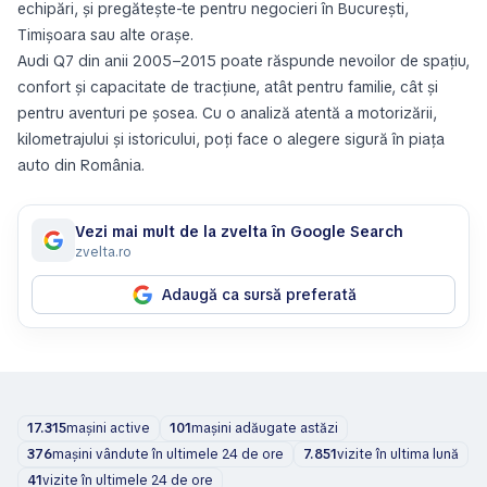
echipări, și pregătește-te pentru negocieri în București,
Timișoara sau alte orașe.
Audi Q7 din anii 2005–2015 poate răspunde nevoilor de spațiu,
confort și capacitate de tracțiune, atât pentru familie, cât și
pentru aventuri pe șosea. Cu o analiză atentă a motorizării,
kilometrajului și istoricului, poți face o alegere sigură în piața
auto din România.
Vezi mai mult de la zvelta în Google Search
zvelta.ro
Adaugă ca sursă preferată
17.315
mașini active
101
mașini adăugate astăzi
376
mașini vândute în ultimele 24 de ore
7.851
vizite în ultima lună
41
vizite în ultimele 24 de ore