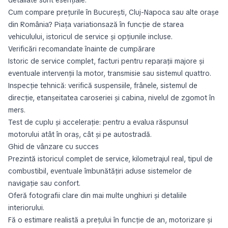
detaliate sunt esențiale.
Cum compare prețurile în București, Cluj-Napoca sau alte orașe
din România? Piața variationsază în funcție de starea
vehiculului, istoricul de service și opțiunile incluse.
Verificări recomandate înainte de cumpărare
Istoric de service complet, facturi pentru reparații majore și
eventuale intervenții la motor, transmisie sau sistemul quattro.
Inspecție tehnică: verifică suspensiile, frânele, sistemul de
direcție, etanșeitatea caroseriei și cabina, nivelul de zgomot în
mers.
Test de cuplu și accelerație: pentru a evalua răspunsul
motorului atât în oraș, cât și pe autostradă.
Ghid de vânzare cu succes
Prezintă istoricul complet de service, kilometrajul real, tipul de
combustibil, eventuale îmbunătățiri aduse sistemelor de
navigație sau confort.
Oferă fotografii clare din mai multe unghiuri și detaliile
interiorului.
Fă o estimare realistă a prețului în funcție de an, motorizare și