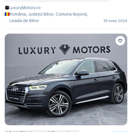
LuxuryMotors.ro
România, Județul Bihor, Comuna Nojorid,
Livada de Bihor
30 Iunie 2026