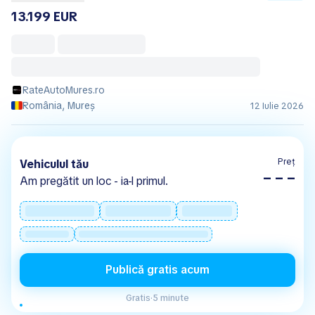
13.199 EUR
RateAutoMures.ro
România, Mureș
12 Iulie 2026
Preț
Vehiculul tău
– – –
Am pregătit un loc - ia-l primul.
Publică gratis acum
Gratis
·
5 minute