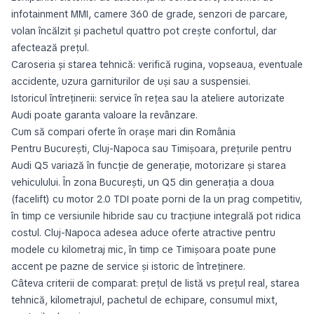
infotainment MMI, camere 360 de grade, senzori de parcare,
volan încălzit și pachetul quattro pot crește confortul, dar
afectează prețul.
Caroseria și starea tehnică: verifică rugina, vopseaua, eventuale
accidente, uzura garniturilor de uși sau a suspensiei.
Istoricul întreținerii: service în rețea sau la ateliere autorizate
Audi poate garanta valoare la revânzare.
Cum să compari oferte în orașe mari din România
Pentru București, Cluj-Napoca sau Timișoara, prețurile pentru
Audi Q5 variază în funcție de generație, motorizare și starea
vehiculului. În zona București, un Q5 din generația a doua
(facelift) cu motor 2.0 TDI poate porni de la un prag competitiv,
în timp ce versiunile hibride sau cu tracțiune integrală pot ridica
costul. Cluj-Napoca adesea aduce oferte atractive pentru
modele cu kilometraj mic, în timp ce Timișoara poate pune
accent pe pazne de service și istoric de întreținere.
Câteva criterii de comparat: prețul de listă vs prețul real, starea
tehnică, kilometrajul, pachetul de echipare, consumul mixt,