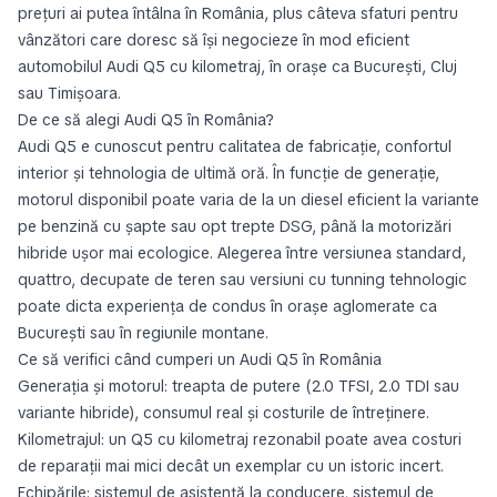
prețuri ai putea întâlna în România, plus câteva sfaturi pentru
vânzători care doresc să își negocieze în mod eficient
automobilul Audi Q5 cu kilometraj, în orașe ca București, Cluj
sau Timișoara.
De ce să alegi Audi Q5 în România?
Audi Q5 e cunoscut pentru calitatea de fabricație, confortul
interior și tehnologia de ultimă oră. În funcție de generație,
motorul disponibil poate varia de la un diesel eficient la variante
pe benzină cu șapte sau opt trepte DSG, până la motorizări
hibride ușor mai ecologice. Alegerea între versiunea standard,
quattro, decupate de teren sau versiuni cu tunning tehnologic
poate dicta experiența de condus în orașe aglomerate ca
București sau în regiunile montane.
Ce să verifici când cumperi un Audi Q5 în România
Generația și motorul: treapta de putere (2.0 TFSI, 2.0 TDI sau
variante hibride), consumul real și costurile de întreținere.
Kilometrajul: un Q5 cu kilometraj rezonabil poate avea costuri
de reparații mai mici decât un exemplar cu un istoric incert.
Echipările: sistemul de asistență la conducere, sistemul de