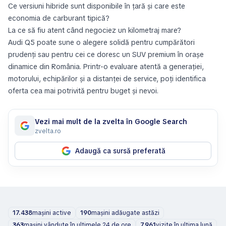
Ce versiuni hibride sunt disponibile în țară și care este
economia de carburant tipică?
La ce să fiu atent când negociez un kilometraj mare?
Audi Q5 poate sune o alegere solidă pentru cumpărători
prudenți sau pentru cei ce doresc un SUV premium în orașe
dinamice din România. Printr-o evaluare atentă a generației,
motorului, echipărilor și a distanței de service, poți identifica
oferta cea mai potrivită pentru buget și nevoi.
Vezi mai mult de la zvelta în Google Search
zvelta.ro
Adaugă ca sursă preferată
17.438
mașini active
190
mașini adăugate astăzi
363
mașini vândute în ultimele 24 de ore
7.961
vizite în ultima lună