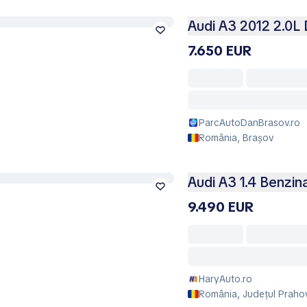
Audi A3 2012 2.0L 
7.650 EUR
ParcAutoDanBrasov.ro
România, Brașov
Audi A3 1.4 Benzin
9.490 EUR
HaryAuto.ro
România, Județul Praho