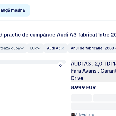
augă mașină
d practic de cumpărare Audi A3 fabricat între 2
rtează după
EUR
Audi A3
Anul de fabricație: 2008 
AUDI A3 . 2,0 TDI 
Fara Avans . Garant
Drive
8.999 EUR
AdyAuto.ro