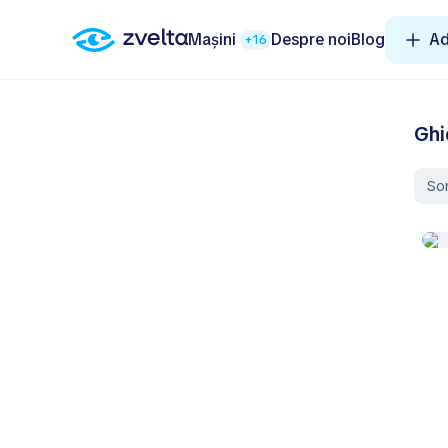
Mașini
Despre noi
Blog
Ad
+16
Ghi
So