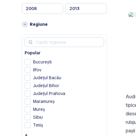
Bentley
C
Chevrolet
Regiune
Chrysler
Citroen
Cupra
Popular
D
București
DS
Ilfov
F
Județul Bacău
Ferrari
Județul Bihor
Fiat
Județul Prahova
Audi
Maramureș
G
tipi
Mureș
Geely
diese
Sibiu
rulaj
H
Timiș
pașii
Honda
A