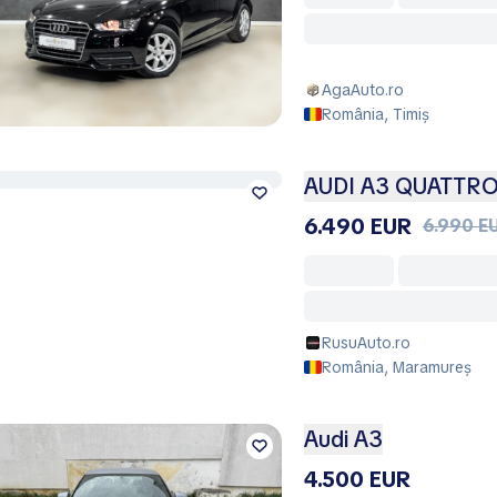
AgaAuto.ro
România, Timiș
AUDI A3 QUATTRO
6.490 EUR
6.990 E
RusuAuto.ro
România, Maramureș
Audi A3
4.500 EUR