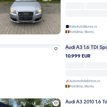
RateAutoMures.ro
România, Mureș
Audi A3 1.6 TDI Sp
10.999 EUR
AutomobileBirton.ro
România, Mureș
Audi A3 2010 1.6 Td