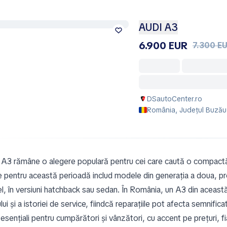
AUDI A3
6.900 EUR
7.300 E
DSautoCenter.ro
România, Județul Buzău
 A3 rămâne o alegere populară pentru cei care caută o compactă 
ce pentru această perioadă includ modele din generația a doua, 
l, în versiuni hatchback sau sedan. În România, un A3 din această 
ului și a istoriei de service, fiindcă reparațiile pot afecta semnif
 esențiali pentru cumpărători și vânzători, cu accent pe prețuri, fi