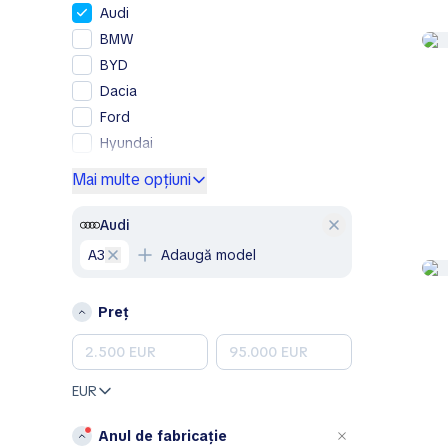
Audi
BMW
BYD
Dacia
Ford
Hyundai
Mercedes-Benz
Mai multe opțiuni
Opel
Peugeot
Audi
Renault
A3
Adaugă model
Skoda
Volkswagen
Preț
A
Aixam
Alfa Romeo
EUR
B
Anul de fabricație