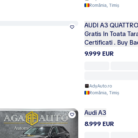
România, Timiș
AUDI A3 QUATTRO(4
Gratis In Toata Tar
Certificati . Buy B
9.999 EUR
AdyAuto.ro
România, Timiș
Audi A3
8.999 EUR