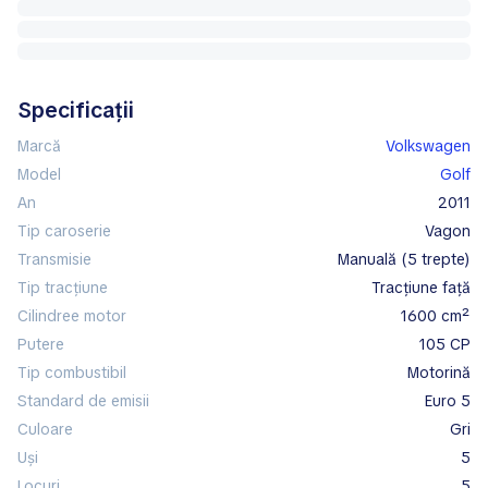
Specificații
Marcă
Volkswagen
Model
Golf
An
2011
Tip caroserie
vagon
Transmisie
manuală (5 trepte)
Tip tracțiune
tracțiune față
Cilindree motor
1600 cm²
Putere
105 CP
Tip combustibil
motorină
Standard de emisii
Euro 5
Culoare
gri
Uși
5
Locuri
5