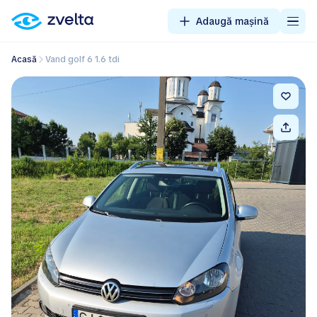
Adaugă mașină
Acasă
Vand golf 6 1.6 tdi